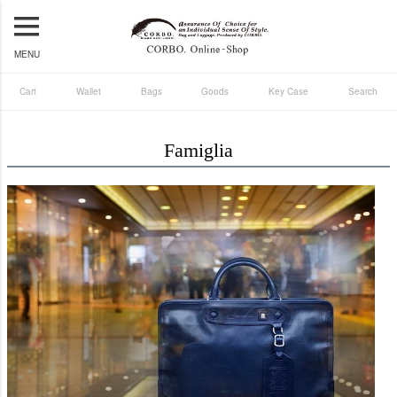
MENU
Cart
Wallet
Bags
Goods
Key Case
Search
Famiglia