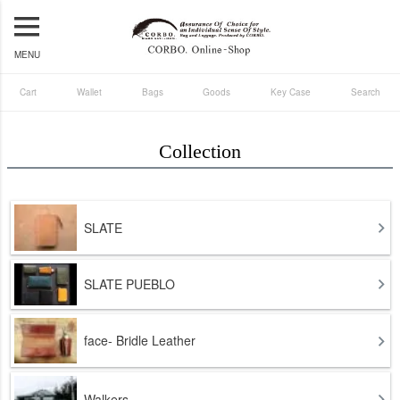
MENU
Cart
Wallet
Bags
Goods
Key Case
Search
Collection
SLATE
SLATE PUEBLO
face- Bridle Leather
Walkers