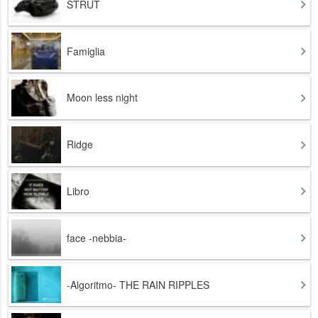
STRUT
Famiglia
Moon less night
Ridge
Libro
face -nebbia-
-Algoritmo- THE RAIN RIPPLES