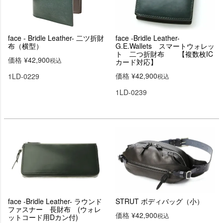
face - Bridle Leather- 二ツ折財
face -Bridle Leather-
布（横型）
G.E.Wallets スマートウォレッ
ト 二つ折財布 【複数枚IC
価格
¥
42,900
税込
カード対応】
価格
¥
42,900
1LD-0229
税込
1LD-0239
face -Bridle Leather- ラウンド
STRUT ボディバッグ（小）
ファスナー 長財布 (ウォレ
価格
¥
42,900
税込
ットコード用Dカン付)