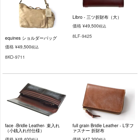
Libro - 三ツ折財布（大）
価格
¥
49,500
税込
8LF-9425
equines ショルダーバッグ
価格
¥
49,500
税込
8KO-9711
face -Bridle Leather- 束入れ
full grain Bridle Leather - L字フ
（小銭入れ付仕様）
ァスナー 折財布
価格
¥
48,400
価格
¥
47,300
税込
税込