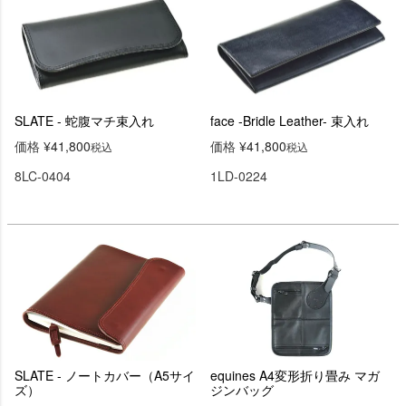
SLATE - 蛇腹マチ束入れ
face -Bridle Leather- 束入れ
価格
¥
41,800
価格
¥
41,800
税込
税込
8LC-0404
1LD-0224
SLATE - ノートカバー（A5サイ
equines A4変形折り畳み マガ
ズ）
ジンバッグ