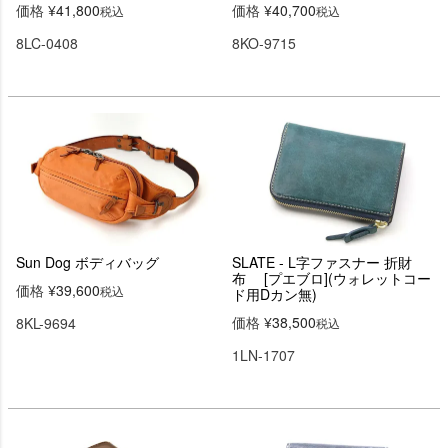
価格
¥
41,800
価格
¥
40,700
税込
税込
8LC-0408
8KO-9715
Sun Dog ボディバッグ
SLATE - L字ファスナー 折財
布 [プエブロ](ウォレットコー
価格
¥
39,600
税込
ド用Dカン無)
価格
¥
38,500
8KL-9694
税込
1LN-1707