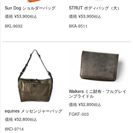
Sun Dog ショルダーバッグ
STRUT ボディバッグ（大）
価格
¥
53,900
価格
¥
53,900
税込
税込
8KL-9692
8KA-9511
Walkers ミニ財布・フルグレイ
ンブライドル
価格
¥
52,800
税込
equines メッセンジャーバッグ
FGKF-003
価格
¥
52,800
税込
8KO-9714