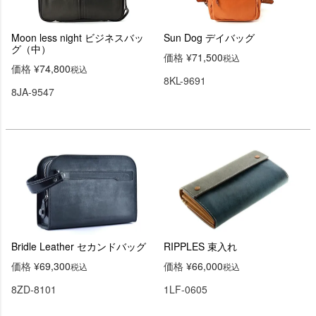
Moon less night ビジネスバッ
Sun Dog デイバッグ
グ（中）
価格
¥
71,500
税込
価格
¥
74,800
税込
8KL-9691
8JA-9547
Bridle Leather セカンドバッグ
RIPPLES 束入れ
価格
¥
69,300
価格
¥
66,000
税込
税込
8ZD-8101
1LF-0605