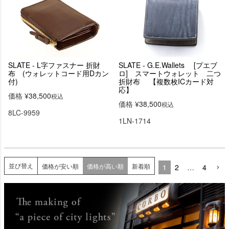
SLATE - L字ファスナー 折財
SLATE - G.E.Wallets [プエブ
布 (ウォレットコード用Dカン
ロ] スマートウォレット 二つ
付)
折財布 【複数枚ICカード対
応】
価格
¥
38,500
税込
価格
¥
38,500
税込
8LC-9959
1LN-1714
並び替え
価格が安い順
価格が高い順
新着順
1
2
…
4