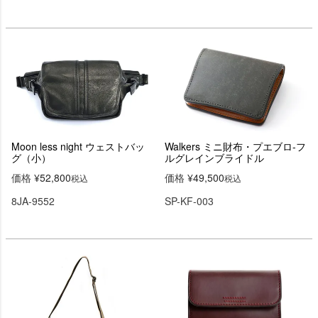
Moon less night ウェストバッ
Walkers ミニ財布・プエブロ-フ
グ（小）
ルグレインブライドル
価格
¥
52,800
価格
¥
49,500
税込
税込
8JA-9552
SP-KF-003