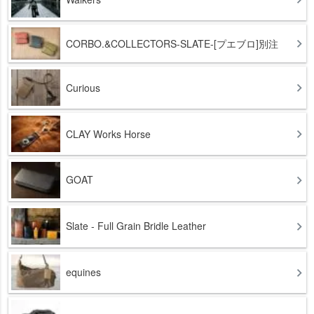
CORBO.&COLLECTORS-SLATE-[プエブロ]別注
Curious
CLAY Works Horse
GOAT
Slate - Full Grain Bridle Leather
equines