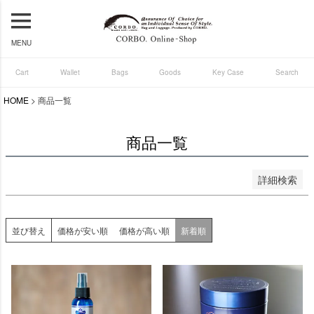
登録順
価格が安い順
MENU
価格が高い順
優先度順
Cart
Wallet
Bags
Goods
Key Case
Search
レビュー順
HOME
商品一覧
キーワードヒット順
商品一覧
検索
詳細検索
並び替え
価格が安い順
価格が高い順
新着順