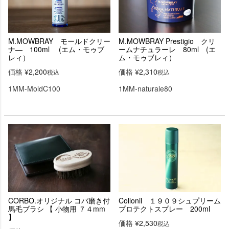
M.MOWBRAY モールドクリー
M.MOWBRAY Prestigio クリ
ナ― 100ml (エム・モゥブ
ームナチュラーレ 80ml (エ
レィ）
ム・モゥブレィ）
価格
¥
2,200
価格
¥
2,310
税込
税込
1MM-MoldC100
1MM-naturale80
CORBO.オリジナル コバ磨き付
Collonil １９０９シュプリーム
馬毛ブラシ 【 小物用 ７４mm
プロテクトスプレー 200ml
】
価格
¥
2,530
税込