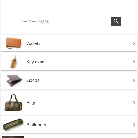
Wallets
Key case
Goods
Bags
Stationery