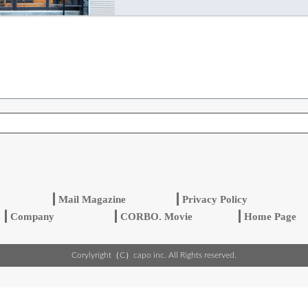
検索
Mail Magazine
Privacy Policy
Company
CORBO. Movie
Home Pa
Corylyright（C）capo inc. All Rights reserved.