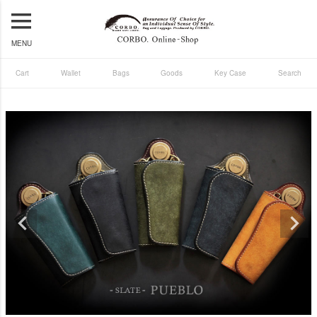
MENU
Cart
Wallet
Bags
Goods
Key Case
Search