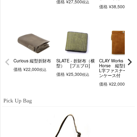
価格
¥
27,500
税込
価格
¥
38,500
税込
Curious 縦型折財布
SLATE - 折財布（横
CLAY Works
型） [プエブロ]
Horse 縦型折財布
価格
¥
22,000
税込
L字ファスナーコイ
価格
¥
25,300
税込
ンケース付
価格
¥
22,000
税込
Pick Up Bag