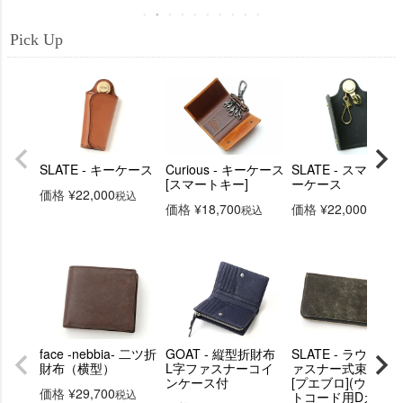
Pick Up
SLATE - キーケース
Curious - キーケース
SLATE - スマート
[スマートキー]
ーケース
価格
¥
22,000
税込
価格
¥
18,700
価格
¥
22,000
税込
税込
face -nebbia- 二ツ折
GOAT - 縦型折財布
SLATE - ラウンド
財布（横型）
L字ファスナーコイ
ァスナー式束入れ
ンケース付
[プエブロ](ウォレ
価格
¥
29,700
税込
トコード用Dカン付