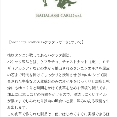
【Vacchetta Leather(バケッタレザー)について】
植物タンニン鞣しであるバケッタ製法。
バケッタ製法とは、ケブラチョ、チェストナット（栗）、ミモ
ザ（アカシア）などの木から抽出されるタンニンエキスを原皮
の芯まで時間を掛けてしっかりと浸透させ 独自のレシピで調
合された牛脂など天然成分のみのオイルをじっくりと加脂し乾
燥にもゆっくりと時間をかけて皮革をなめす伝統的製法です。
加工には30日ほどの時間をかけるので、浸透しにくいオイル
が隅々までしみわたり独自の風合いと腰、深みのある表情を生
み出します。
この皮革で作られた製品は、使いはじめてすぐに実感できるほ