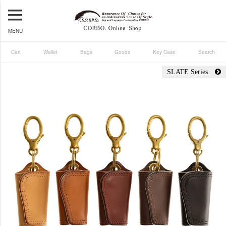
MENU
Cart
Wallet
Bags
Goods
Key Case
Search
SLATE Series