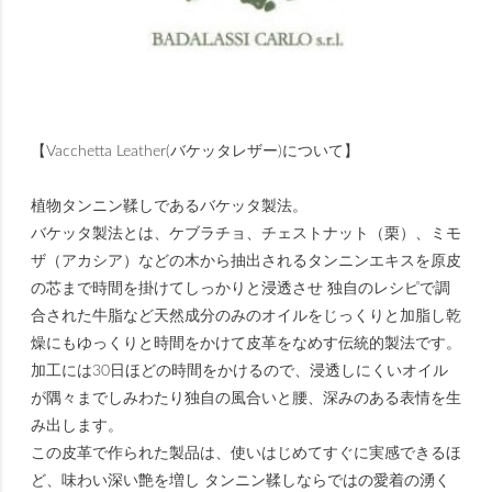
【Vacchetta Leather(バケッタレザー)について】
植物タンニン鞣しであるバケッタ製法。
バケッタ製法とは、ケブラチョ、チェストナット（栗）、ミモ
ザ（アカシア）などの木から抽出されるタンニンエキスを原皮
の芯まで時間を掛けてしっかりと浸透させ 独自のレシピで調
合された牛脂など天然成分のみのオイルをじっくりと加脂し乾
燥にもゆっくりと時間をかけて皮革をなめす伝統的製法です。
加工には30日ほどの時間をかけるので、浸透しにくいオイル
が隅々までしみわたり独自の風合いと腰、深みのある表情を生
み出します。
この皮革で作られた製品は、使いはじめてすぐに実感できるほ
ど、味わい深い艶を増し タンニン鞣しならではの愛着の湧く