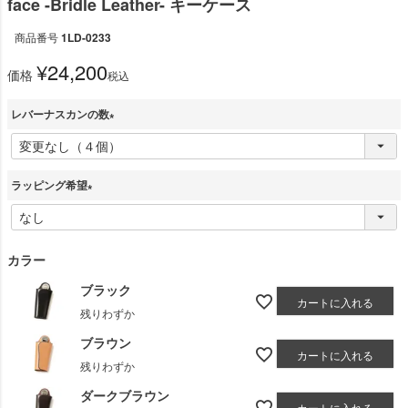
face -Bridle Leather- キーケース
商品番号
1LD-0233
¥
24,200
価格
税込
レバーナスカンの数
(
必
ラッピング希望
須
)
(
必
須
カラー
)
ブラック
カートに入れる
残りわずか
ブラウン
カートに入れる
残りわずか
ダークブラウン
カートに入れる