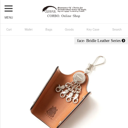
MENU
Cart
Wallet
Bags
Goods
Key Case
Search
face- Bridle Leather Series