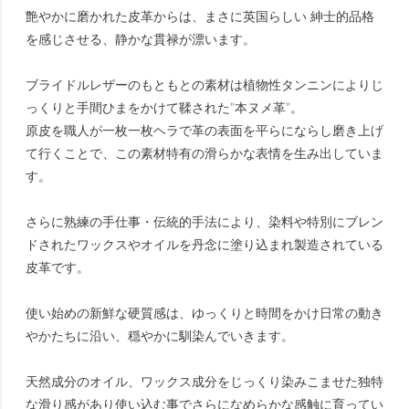
艶やかに磨かれた皮革からは、まさに英国らしい 紳士的品格
を感じさせる、静かな貫禄が漂います。
ブライドルレザーのもともとの素材は植物性タンニンによりじ
っくりと手間ひまをかけて鞣された”本ヌメ革”。
原皮を職人が一枚一枚ヘラで革の表面を平らにならし磨き上げ
て行くことで、この素材特有の滑らかな表情を生み出していま
す。
さらに熟練の手仕事・伝統的手法により、染料や特別にブレン
ドされたワックスやオイルを丹念に塗り込まれ製造されている
皮革です。
使い始めの新鮮な硬質感は、ゆっくりと時間をかけ日常の動き
やかたちに沿い、穏やかに馴染んでいきます。
天然成分のオイル、ワックス成分をじっくり染みこませた独特
な滑り感があり使い込む事でさらになめらかな感触に育ってい