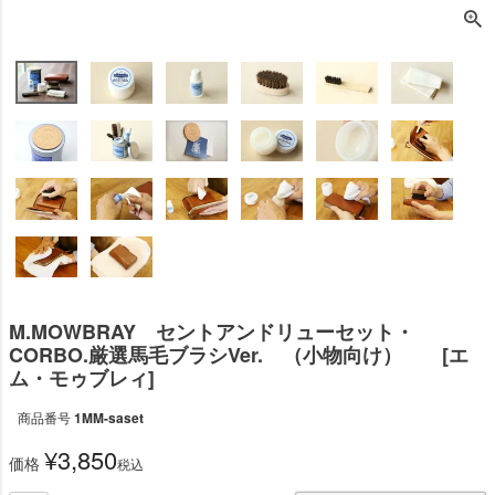
M.MOWBRAY セントアンドリューセット・
CORBO.厳選馬毛ブラシVer. （小物向け） [エ
ム・モゥブレィ]
商品番号
1MM-saset
¥
3,850
価格
税込