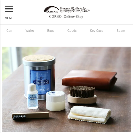
MENU
Cart
Wallet
Bags
Goods
Key Case
Search