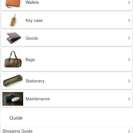
Wallets
Key case
Goods
Bags
Stationery
Maintenance
Guide
Shopping Guide