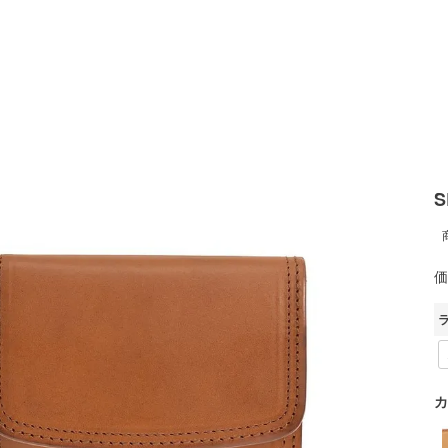
S
価
カ