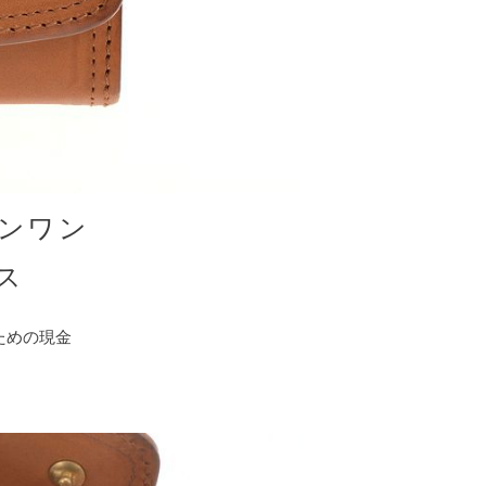
ンワン
ス
ための現金