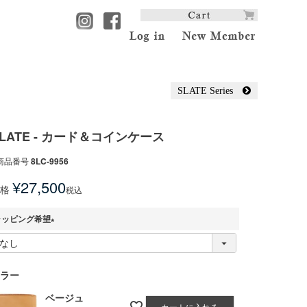
SLATE Series
LATE - カード＆コインケース
商品番号
8LC-9956
¥
27,500
格
税込
ラッピング希望
(
必
須
ラー
)
ベージュ
カートに入れる