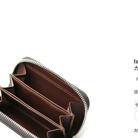
f
価
カ