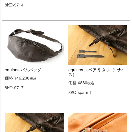
8KO-9714
equines バムバッグ
equines スペア 引き手（Lサイ
ズ）
価格
¥
46,200
税込
価格
¥
880
税込
8KO-9717
8KO-spare-l