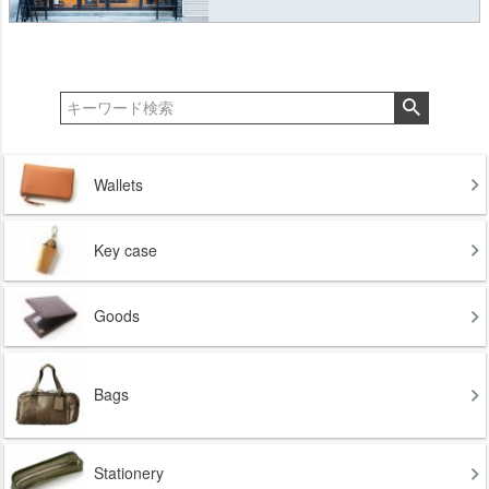
Wallets
Key case
Goods
Bags
Stationery