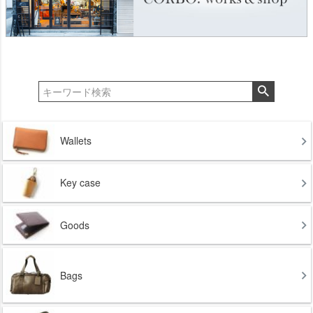
Wallets
Key case
Goods
Bags