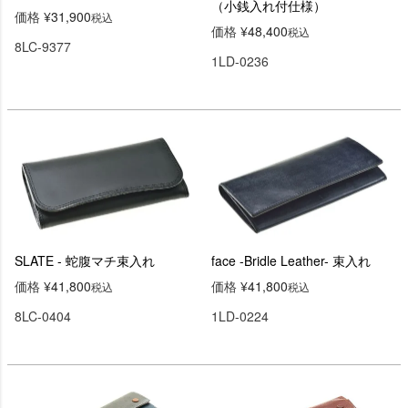
（小銭入れ付仕様）
価格
¥
31,900
税込
価格
¥
48,400
税込
8LC-9377
1LD-0236
SLATE - 蛇腹マチ束入れ
face -Bridle Leather- 束入れ
価格
¥
41,800
価格
¥
41,800
税込
税込
8LC-0404
1LD-0224