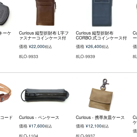
トキーケ
Curious 縦型折財布 L字フ
Curious 縦型折財布
C
ァスナーコインケース付
CORBO.式コインケース付
ー
価格
¥
22,000
価格
¥
26,400
価
税込
税込
8LO-9933
8LO-9939
8
ットコード
Curious - ペンケース
Curious - 携帯灰皿ケース
C
ケ
価格
¥
17,600
価格
¥
12,100
税込
税込
価
8LO-1104
8LO-9937