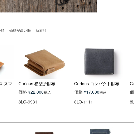
い順
価格が高い順
新着順
ース[スマ
Curious 横型折財布
Curious コンパクト財布
C
価格
¥
22,000
価格
¥
17,600
価
税込
税込
8LO-9931
8LO-1111
8