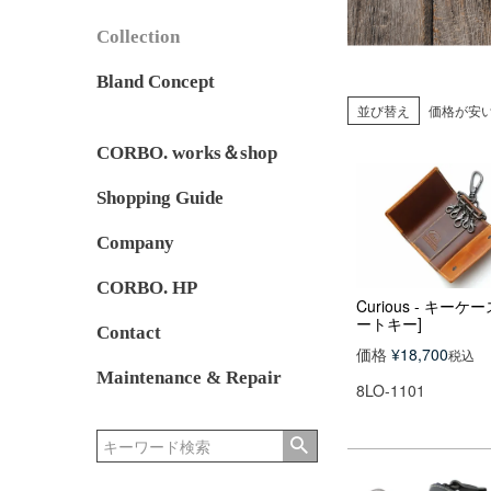
Collection
Bland Concept
並び替え
価格が安
CORBO. works＆shop
Shopping Guide
Company
CORBO. HP
Curious - キーケ
ートキー]
Contact
価格
¥
18,700
税込
Maintenance & Repair
8LO-1101