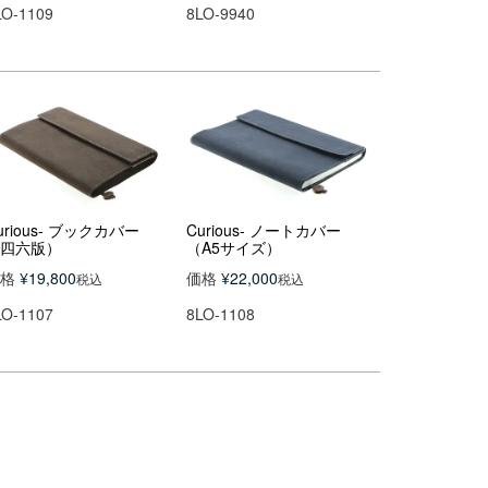
LO-1109
8LO-9940
urious- ブックカバー
Curious- ノートカバー
四六版）
（A5サイズ）
格
¥
19,800
価格
¥
22,000
税込
税込
LO-1107
8LO-1108