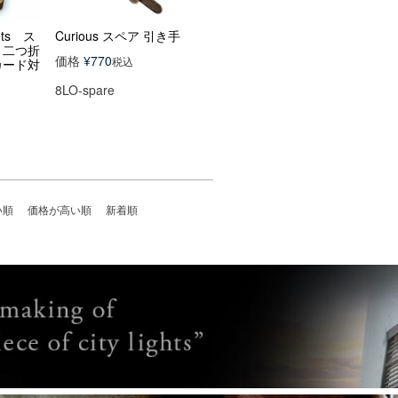
lets ス
Curious スペア 引き手
 二つ折
価格
¥
770
税込
カード対
8LO-spare
い順
価格が高い順
新着順