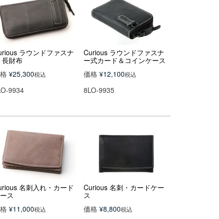
urious ラウンドファスナ
Curious ラウンドファスナ
 長財布
ー式カード＆コインケース
格
¥
25,300
価格
¥
12,100
税込
税込
LO-9934
8LO-9935
urious 名刺入れ・カード
Curious 名刺・カードケー
ース
ス
格
¥
11,000
価格
¥
8,800
税込
税込