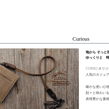
Curious
地から そっと
ゆっくりと 
CORBO.オ
人気のカジュ
確かな使い心
刻々と味わい
表情豊かな素