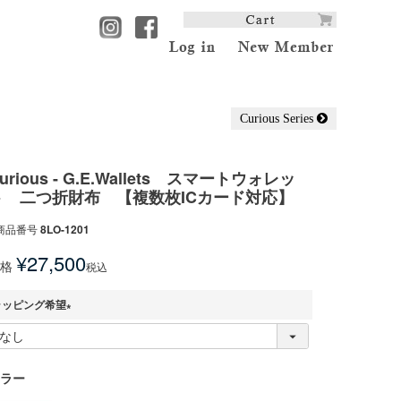
Curious Series
urious - G.E.Wallets スマートウォレッ
ト 二つ折財布 【複数枚ICカード対応】
商品番号
8LO-1201
¥
27,500
格
税込
ラッピング希望
(
必
須
ラー
)