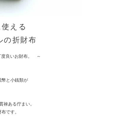
に使える
ルの折財布
lets 丁度良いお財布。 ～
。
紙幣と小銭類が
貫禄ある佇まい。
財布です。