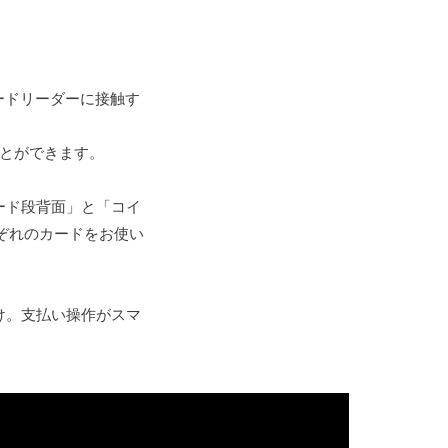
ードリーダーに接触す
ことができます。
ード段背面」と「コイ
れぞれのカードをお使い
け。支払い操作がスマ