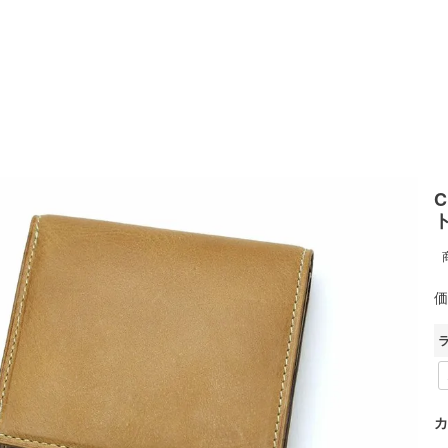
C
価
カ