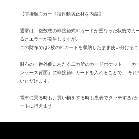
【非接触ICカード誤作動防止材を内蔵】
通常は、複数枚の非接触式ICカードが重なった状態でカ
るとエラーが発生しますが、
この財布では2枚のICカードを収納したまま使い分ける
財布の一番外側にあたる二カ所のカードポケット、「カ
ンケース背面」に非接触ICカードを入れることで、 そ
いただけます。
電車に乗る時も、買い物をする時も裏表でタッチするだ
ートに行えます。