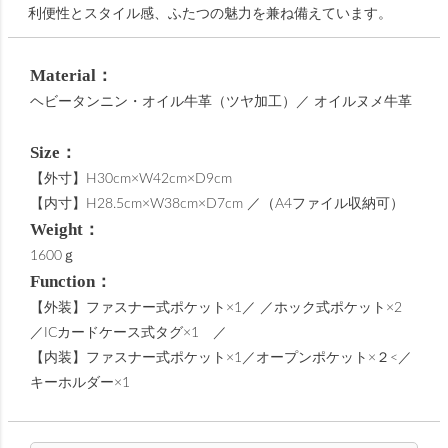
利便性とスタイル感、ふたつの魅力を兼ね備えています。
Material：
ヘビータンニン・オイル牛革（ツヤ加工）／ オイルヌメ牛革
Size：
【外寸】H30cm×W42cm×D9cm
【内寸】H28.5cm×W38cm×D7cm ／（A4ファイル収納可）
Weight：
1600ｇ
Function：
【外装】ファスナー式ポケット×1／ ／ホック式ポケット×2
／ICカードケース式タグ×1 ／
【内装】ファスナー式ポケット×1／オープンポケット×２<／
キーホルダー×1