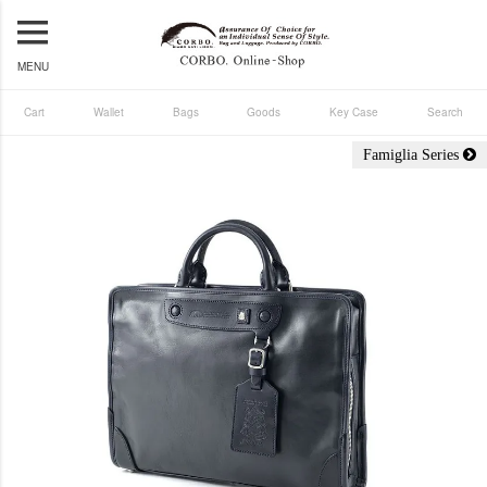
MENU
Cart
Wallet
Bags
Goods
Key Case
Search
Famiglia Series