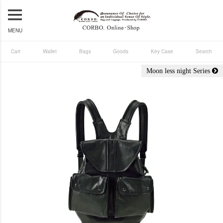
MENU
Cart
Wallet
Bags
Goods
Key Case
Search
Moon less night Series