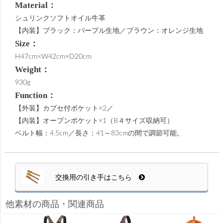
Material：
シュリンクソフトオイル牛革
【内装】ブラック：パープル生地／ブラウン：オレンジ生地
Size：
H47cm×W42cm×D20cm
Weight：
930g
Function：
【外装】カブセ付ポケット×2／
【内装】オープンポケット×1（B４サイズ収納可）
ベルト幅：4.5cm／長さ：41～83cmの間で調節可能。
交換用の引き手はこちら
他素材の商品・関連商品