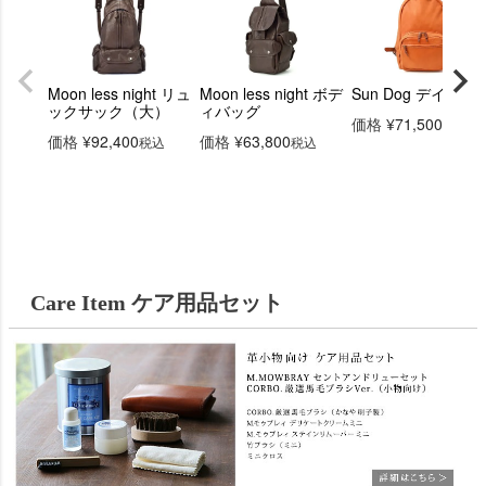
Moon less night リュ
Moon less night ボデ
Sun Dog デイバッ
ックサック（大）
ィバッグ
価格
¥
71,500
税込
価格
¥
92,400
価格
¥
63,800
税込
税込
Care Item ケア用品セット