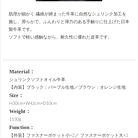
肌理が細かく 繊維が締まった牛革に自然なシュリンク加工を
施し、滑らかで、ふんわりと弾力のある手触りに仕上げた日本
製牛革です。
ソフトで軽い感触ながら、耐久性に優れた皮革です。
Material：
シュリンクソフトオイル牛革
【内装】ブラック：パープル生地／ブラウン：オレンジ生地
Size：
H30cm×W42cm×D10cm
Weight：
1130g
Function：
【外装】ファスナーポケット小×2／ ファスナーポケット大×2