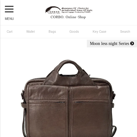
MENU
Cart
Wallet
Bags
Goods
Key Case
Search
Moon less night Series