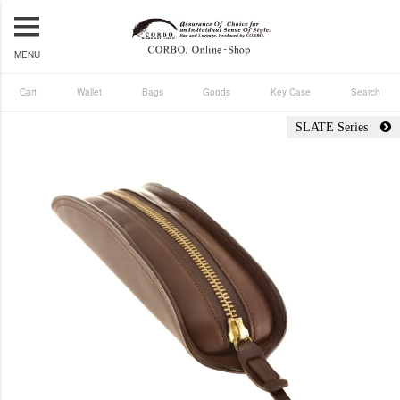
MENU
Cart
Wallet
Bags
Goods
Key Case
Search
SLATE Series