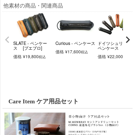
他素材の商品・関連商品
SLATE - ペンケー
Curious - ペンケース
ドイツシュリンク
ス [プエブロ]
ペンケース
価格
¥
17,600
税込
価格
¥
19,800
価格
¥
22,000
税込
税込
Care Item ケア用品セット