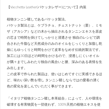
【Vacchetta Leather(バケッタレザー)について】内装
植物タンニン鞣しであるバケッタ製法。
バケッタ製法とは、ケブラチョ、チェストナット（栗）、ミモ
ザ（アカシア）などの木から抽出されるタンニンエキスを原皮
の芯まで時間を掛けてしっかりと浸透させ 独自のレシピで調
合された牛脂など天然成分のみのオイルをじっくりと加脂し乾
燥にもゆっくりと時間をかけて皮革をなめす伝統的製法です。
加工には30日ほどの時間をかけるので、浸透しにくいオイル
が隅々までしみわたり独自の風合いと腰、深みのある表情を生
み出します。
この皮革で作られた製品は、使いはじめてすぐに実感できるほ
ど、味わい深い艶を増し タンニン鞣しならではの愛着の湧く
色の変化を楽しんでいただく事ができます。
「イタリア植物タンニン鞣し本革組合」によって、人や環境を
破壊する有害物質を一切使わず、100%天然の植物エキスを使