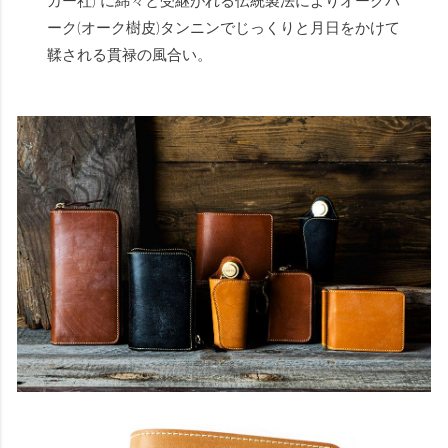
カー社) に綿々と受継がれる伝統製法によりオークバ
ーク(オーク樹皮)タンニンでじっくりと月日をかけて
鞣される貫禄の風合い。