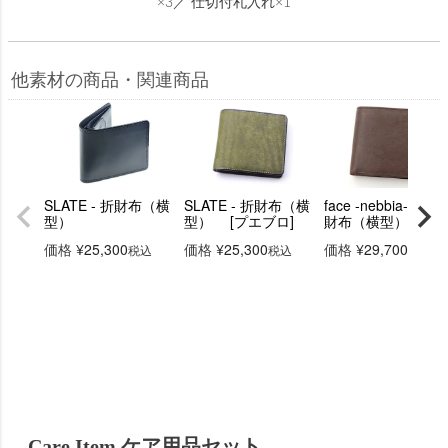
×3／ 仕切付札入れ×1
他素材の商品・関連商品
SLATE - 折財布（横
SLATE - 折財布（横
face -nebbia- 二ツ
型）
型） [プエブロ]
財布（横型）
価格
¥
25,300
価格
¥
25,300
価格
¥
29,700
税込
税込
税込
Care Item ケア用品セット