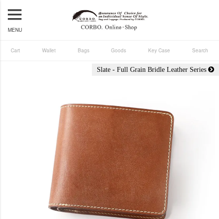
MENU
Cart
Wallet
Bags
Goods
Key Case
Search
Slate - Full Grain Bridle Leather Series