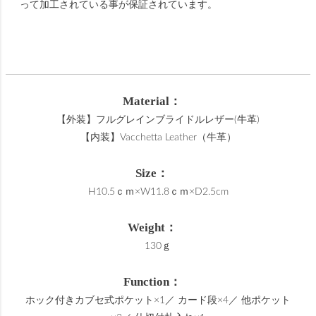
って加工されている事が保証されています。
Material：
【外装】フルグレインブライドルレザー(牛革)
【内装】Vacchetta Leather（牛革）
Size：
H10.5ｃｍ×W11.8ｃｍ×D2.5cm
Weight：
130ｇ
Function：
ホック付きカブセ式ポケット×1／ カード段×4／ 他ポケット