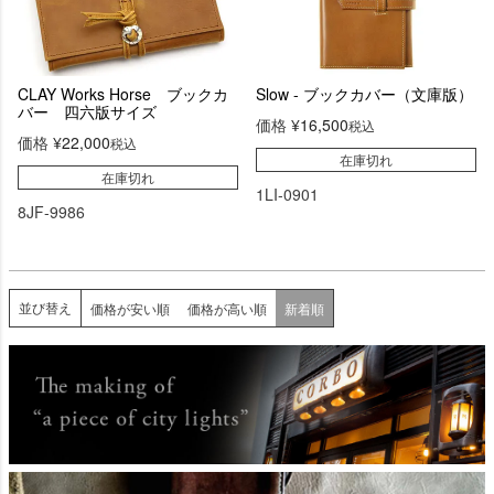
CLAY Works Horse ブックカ
Slow - ブックカバー（文庫版）
バー 四六版サイズ
価格
¥
16,500
税込
価格
¥
22,000
税込
在庫切れ
在庫切れ
1LI-0901
8JF-9986
並び替え
価格が安い順
価格が高い順
新着順