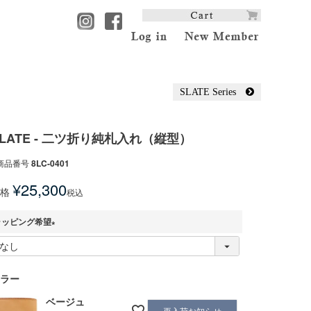
SLATE Series
SLATE - 二ツ折り純札入れ（縦型）
商品番号
8LC-0401
¥
25,300
格
税込
ラッピング希望
(
必
須
ラー
)
ベージュ
再入荷お知らせ