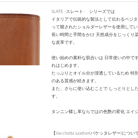
SLATE -スレート- シリーズでは
イタリアで伝統的な製法として伝わるベジタ
って鞣されたショルダーレザーを使用してい
長い時間と手間をかけ 天然成分をじっくり
な皮革です。
使い始めの素朴な肌合いは 日常使いの中で
れはじめます。
たっぷりとオイル分が浸透しているため 特
のある質感が続きます。
また、さらに使い込むことで しっとりとし
す。
タンニン鞣し革ならではの色艶の変化 エイ
【Vacchetta Leather(バケッタレザー)につい