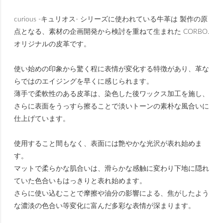
curious -キュリオス- シリーズに使われている牛革は 製作の原
点となる、素材の企画開発から検討を重ねて生まれた CORBO.
オリジナルの皮革です。
使い始めの印象から驚く程に表情が変化する特徴があり、革な
らではのエイジングを早くに感じられます。
薄手で柔軟性のある皮革は、染色した後ワックス加工を施し、
さらに表面をうっすら擦ることで淡いトーンの素朴な風合いに
仕上げています。
使用すること間もなく、表面には艶やかな光沢が表れ始めま
す。
マットで柔らかな肌合いは、滑らかな感触に変わり下地に隠れ
ていた色合いもはっきりと表れ始めます。
さらに使い込むことで摩擦や油分の影響による、焦がしたよう
な濃淡の色合い等変化に富んだ多彩な表情が深まります。