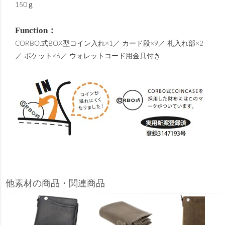
150ｇ
Function：
CORBO.式BOX型コイン入れ×1／ カード段×9／ 札入れ部×2
／ ポケット×6／ ウォレットコード用金具付き
他素材の商品・関連商品