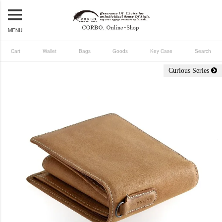
MENU
Cart
Wallet
Bags
Goods
Key Case
Search
Curious Series