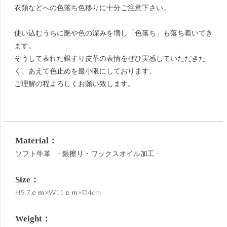
衣類などへの色落ち色移りに十分ご注意下さい。
使い込むうちに艶や色の深みを増し「色落ち」も落ち着いてき
ます。
そうして表れた銀すり皮革の表情をぜひ実感していただきた
く、あえて色止めを最小限にしております。
ご理解の程よろしくお願い致します。
Material：
ソフト牛革 - 銀擦り・ワックスオイル加工 -
Size：
H9.7ｃｍ×W11ｃｍ×D4cm
Weight：