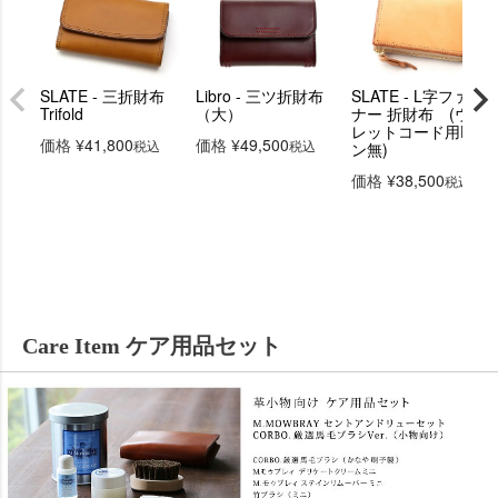
SLATE - 三折財布
Libro - 三ツ折財布
SLATE - L字ファス
Trifold
（大）
ナー 折財布 (ウォ
レットコード用Dカ
価格
¥
41,800
価格
¥
49,500
税込
税込
ン無)
価格
¥
38,500
税込
Care Item ケア用品セット