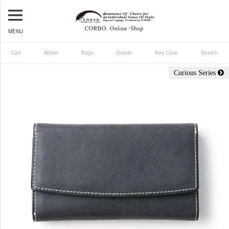
MENU
Cart
Wallet
Bags
Goods
Key Case
Search
Curious Series