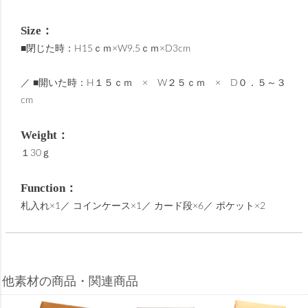
Size：
■閉じた時：H15ｃｍ×W9.5ｃｍ×D3cm
／ ■開いた時：H１５ｃｍ × W２５ｃｍ × D０．５～３
cm
Weight：
１30ｇ
Function：
札入れ×1／ コインケース×1／ カード段×6／ ポケット×2
他素材の商品・関連商品