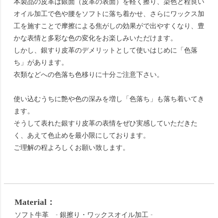
本製品の皮革は銀面（皮革の表面）を軽く擦り、染色と程良い
オイル加工で色や腰をソフトに落ち着かせ、さらにワックス加
工を施すことで摩擦による焦がしの効果がで出やすくなり、豊
かな表情と多彩な色の変化をお楽しみいただけます。
しかし、銀すり皮革のデメリットとして使いはじめに「色落
ち」があります。
衣類などへの色落ち色移りに十分ご注意下さい。
使い込むうちに艶や色の深みを増し「色落ち」も落ち着いてき
ます。
そうして表れた銀すり皮革の表情をぜひ実感していただきた
く、あえて色止めを最小限にしております。
ご理解の程よろしくお願い致します。
Material：
ソフト牛革 - 銀擦り・ワックスオイル加工 -