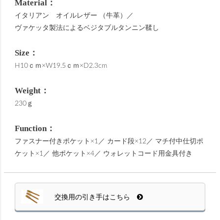
Material：
イタリアン オイルレザー （牛革）／
ヴァケッタ製法によるベジタブルタンニン鞣し
Size：
H10ｃｍ×W19.5ｃｍ×D2.3cm
Weight：
230ｇ
Function：
ファスナー付きポケット×1／ カード段×12／ マチ付中仕切ポ
ケット×1／ 他ポケット×4／ ウォレットコード用金具付き
交換用の引き手はこちら