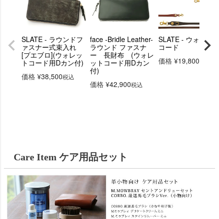
SLATE - ラウンドフ
face -Bridle Leather-
SLATE - ウォレッ
ァスナー式束入れ
ラウンド ファスナ
コード
[プエブロ](ウォレッ
ー 長財布 (ウォレ
価格
¥
19,800
税込
トコード用Dカン付)
ットコード用Dカン
付)
価格
¥
38,500
税込
価格
¥
42,900
税込
Care Item ケア用品セット