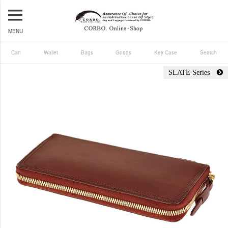
MENU
Cart
Wallet
Bags
Goods
Key Case
Search
SLATE Series