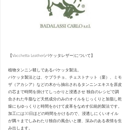
【Vacchetta Leather(バケッタレザー)について】
植物タンニン鞣しであるバケッタ製法。
バケッタ製法とは、ケブラチョ、チェストナット（栗）、ミモ
ザ（アカシア）などの木から抽出されるタンニンエキスを原皮
の芯まで時間を掛けてしっかりと浸透させ 独自のレシピで調
合された牛脂など天然成分のみのオイルをじっくりと加脂し乾
燥にもゆっくりと時間をかけて皮革をなめす伝統的製法です。
加工には30日ほどの時間をかけるので、浸透しにくいオイル
が隅々までしみわたり独自の風合いと腰、深みのある表情を生
み出します。