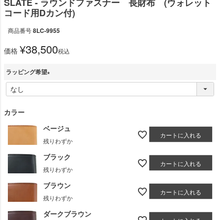
SLATE - ラウンドファスナー 長財布 (ウォレット
コード用Dカン付)
商品番号
8LC-9955
¥
38,500
価格
税込
ラッピング希望
(
必
須
カラー
)
ベージュ
カートに入れる
残りわずか
ブラック
カートに入れる
残りわずか
ブラウン
カートに入れる
残りわずか
ダークブラウン