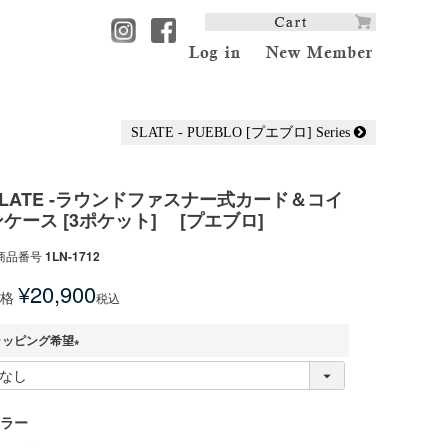
SLATE - PUEBLO [プエブロ] Series
SLATE -ラウンドファスナー式カード＆コイ
ンケース [3ポケット] [プエブロ]
商品番号
1LN-1712
¥
20,900
格
税込
ラッピング希望
(
必
須
ラー
)