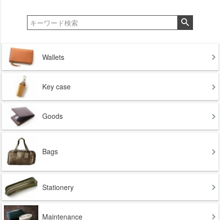
Wallets
Key case
Goods
Bags
Stationery
Maintenance