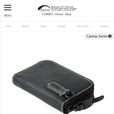
MENU
Cart
Wallet
Bags
Goods
Key Case
Search
Curious Series