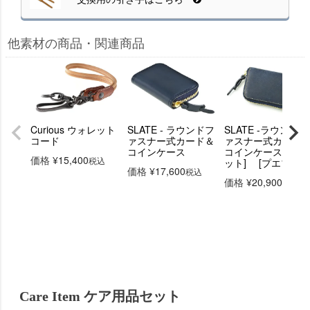
他素材の商品・関連商品
Curious ウォレット
SLATE - ラウンドフ
SLATE -ラウンドフ
コード
ァスナー式カード＆
ァスナー式カード
コインケース
コインケース [3ポ
価格
¥
15,400
税込
ット] [プエブロ]
価格
¥
17,600
税込
価格
¥
20,900
税込
Care Item ケア用品セット