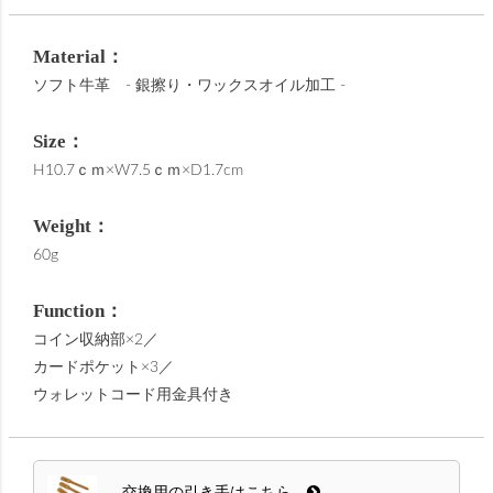
Material：
ソフト牛革 - 銀擦り・ワックスオイル加工 -
Size：
H10.7ｃｍ×W7.5ｃｍ×D1.7cm
Weight：
60g
Function：
コイン収納部×2／
カードポケット×3／
ウォレットコード用金具付き
交換用の引き手はこちら